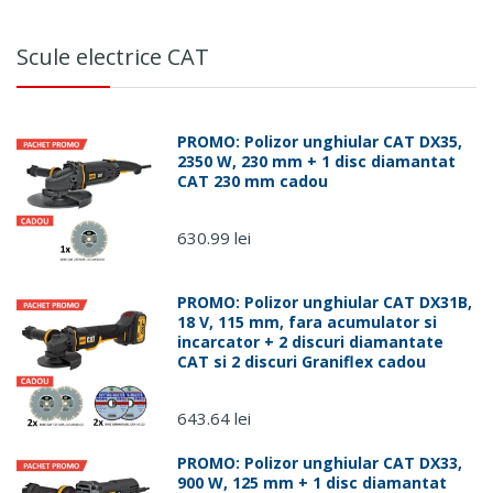
Serviciu
Destinatie
comanda
Scule electrice CAT
Luni -
Vineri
Sameday,
(comenzi
Fan
Romania
plasate
Courier
PROMO: Polizor unghiular CAT DX35,
pana in
2350 W, 230 mm + 1 disc diamantat
ora 15:00)
CAT 230 mm cadou
Luni - Joi
(comenzi
630.99 lei
plasate
dupa ora
15:00)
PROMO: Polizor unghiular CAT DX31B,
18 V, 115 mm, fara acumulator si
Vineri,
incarcator + 2 discuri diamantate
CAT si 2 discuri Graniflex cadou
dupa ora
15:00 si
weekend
643.64 lei
PROMO: Polizor unghiular CAT DX33,
900 W, 125 mm + 1 disc diamantat