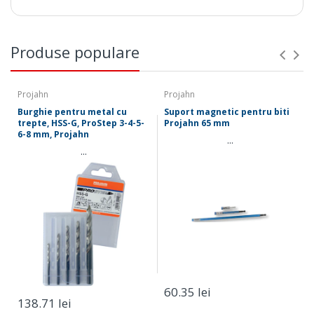
Produse populare
Projahn
Projahn
Burghie pentru metal cu
Suport magnetic pentru biti
trepte, HSS-G, ProStep 3-4-5-
Projahn 65 mm
6-8 mm, Projahn
...
...
tevi si profile otel
lemn
alama, bronz
60.35 lei
138.71 lei
fonta
Plasare