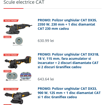
Scule electrice CAT
Luni -
Vineri
Sameday,
(comenzi
PROMO: Polizor unghiular CAT DX35,
Fan
Romania
plasate
2350 W, 230 mm + 1 disc diamantat
Courier
pana in
CAT 230 mm cadou
ora
15:00)
630.99 lei
Luni - Joi
(comenzi
plasate
PROMO: Polizor unghiular CAT DX31B,
18 V, 115 mm, fara acumulator si
dupa ora
incarcator + 2 discuri diamantate CAT
15:00)
si 2 discuri Graniflex cadou
Vineri,
dupa ora
643.64 lei
15:00 si
weekend
PROMO: Polizor unghiular CAT DX33,
900 W, 125 mm + 1 disc diamantat CAT
si 1 disc Graniflex cadou