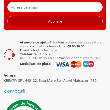
Abonare
Ai nevoie de ajutor?
Suntem la dispozitia ta ca sa-ti oferim
suport complet in intervalul orar
08:00-16:30.
Email:
info@sculeshop.ro
Telefon:
0773 356 067
© SCULESHOP divizia eCommerce a firmei Kreativ S.R.L.
Modalitati de plata:
Adresa
KREATIV SRL 440122, Satu Mare Str. Aurel Vlaicu, nr. 150