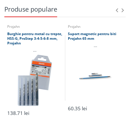
Produse populare
Projahn
Projahn
Burghie pentru metal cu trepte,
Suport magnetic pentru biti
HSS-G, ProStep 3-4-5-6-8 mm,
Projahn 65 mm
Projahn
...
...
otel
tabla groasa
bronz
60.35 lei
aliaje de mare rezistenta
138.71 lei
Plasare
Serviciu
Destinatie
comanda