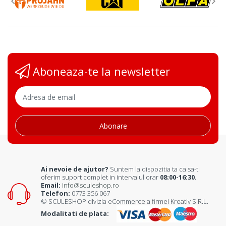
Aboneaza-te la newsletter
Abonare
Ai nevoie de ajutor?
Suntem la dispozitia ta ca sa-ti
oferim suport complet in intervalul orar
08:00-16:30.
Email:
info@sculeshop.ro
Telefon:
0773 356 067
© SCULESHOP divizia eCommerce a firmei Kreativ S.R.L.
Modalitati de plata: