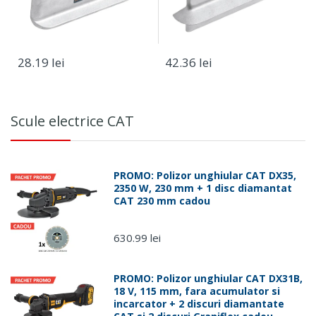
28.19 lei
42.36 lei
Plasare
Serviciu
Destinatie
comanda
Scule electrice CAT
Luni -
Vineri
Sameday,
(comenzi
Fan
Romania
plasate
Courier
PROMO: Polizor unghiular CAT DX35,
pana in
2350 W, 230 mm + 1 disc diamantat
ora 15:00)
CAT 230 mm cadou
Luni - Joi
(comenzi
630.99 lei
plasate
dupa ora
Turatii: 500-3000 rpm
15:00)
PROMO: Polizor unghiular CAT DX31B,
Putere: 750W
18 V, 115 mm, fara acumulator si
Schimbare cutit SDS
Vineri,
incarcator + 2 discuri diamantate