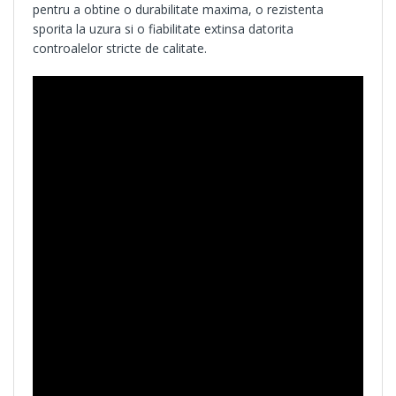
pentru a obtine o durabilitate maxima, o rezistenta
sporita la uzura si o fiabilitate extinsa datorita
controalelor stricte de calitate.