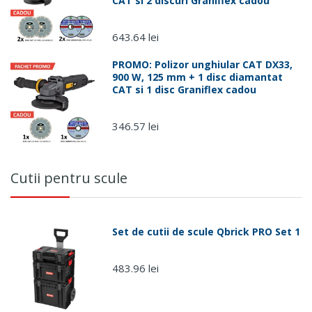
CAT si 2 discuri Graniflex cadou
dupa ora
15:00 si
Ce este BORMANN PRO?
weekend
643.64 lei
PROMO: Polizor unghiular CAT DX33,
900 W, 125 mm + 1 disc diamantat
CAT si 1 disc Graniflex cadou
346.57 lei
Cutii pentru scule
Set de cutii de scule Qbrick PRO Set 1
483.96 lei