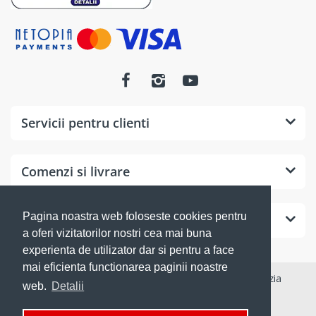
Servicii pentru clienti
Comenzi si livrare
Pagina noastra web foloseste cookies pentru
Suport clienti
a oferi vizitatorilor nostri cea mai buna
experienta de utilizator dar si pentru a face
mai eficienta functionarea paginii noastre
© 2026
sculeshop
. Toate drepturile rezervate. Divizia
web.
Detalii
eCommerce a firmei Kreativ SRL