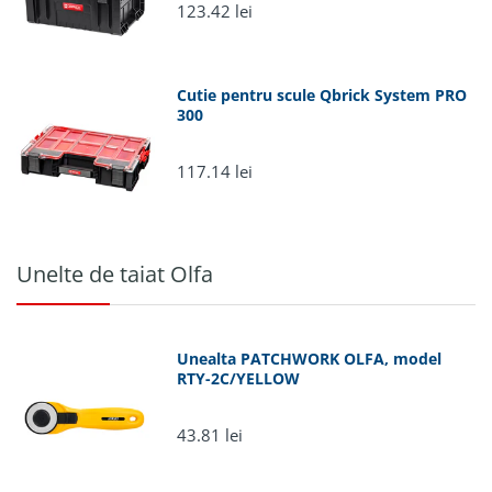
Cutie pentru scule Qbrick System PRO
300
117.14 lei
Unelte de taiat Olfa
Unealta PATCHWORK OLFA, model
RTY-2C/YELLOW
43.81 lei
OLFA L5-AL 18mm - cutit industrial