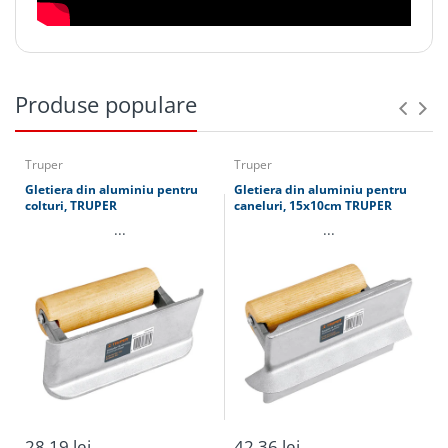
Produse populare
Truper
Truper
Gletiera din aluminiu pentru
Gletiera din aluminiu pentru
colturi, TRUPER
caneluri, 15x10cm TRUPER
...
...
28.19 lei
42.36 lei
Plasare
Serviciu
Destinatie
comanda