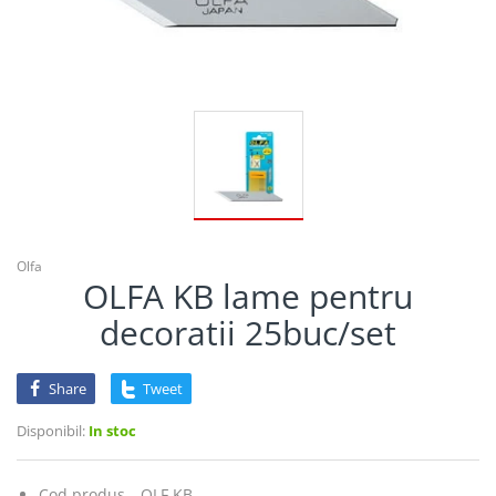
Olfa
OLFA KB lame pentru
decoratii 25buc/set
Share
Tweet
Disponibil:
In stoc
Cod produs
OLF.KB