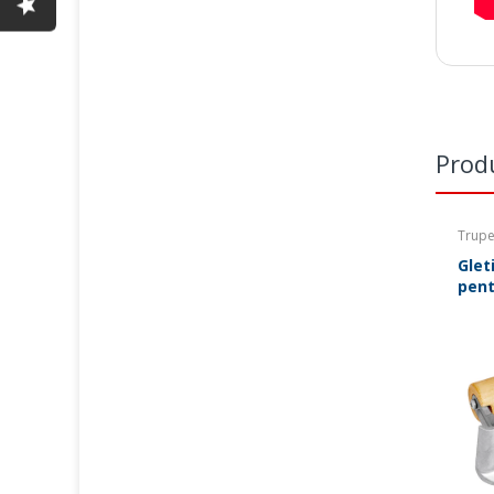
Prod
Trupe
Glet
pent