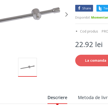
Share
Tw
Disponibil:
Momentan 
Cod produs
PRO
22.92 lei
La comanda
Descriere
Metoda de livr