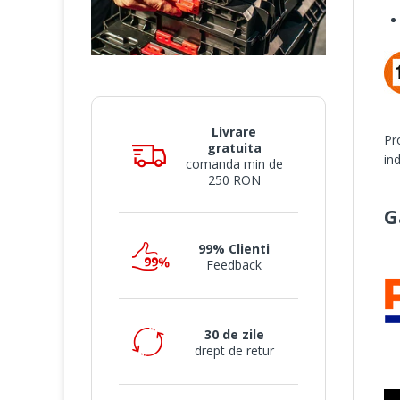
Livrare
Pr
gratuita
in
comanda min de
250 RON
G
99% Clienti
Feedback
30 de zile
drept de retur