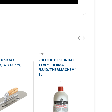
Zep
Qbrick
 finisare
SOLUTIE DESFUNDAT
Set de cuti
a, 40x13 cm,
TEVI "THERMA-
Qbrick PRO
FLUID/THERMACHEM"
1L
...
...
 / DIN 3120 / ISO 1174
nda
Expediere comanda
 plasate
in aceeasi zii