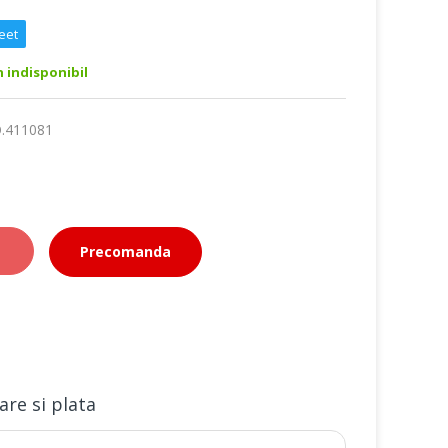
eet
indisponibil
.411081
Precomanda
are si plata