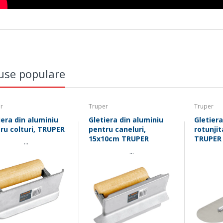
use populare
r
Truper
Truper
iera din aluminiu
Gletiera din aluminiu
Gletiera
ru colturi, TRUPER
pentru caneluri,
rotunjit
15x10cm TRUPER
TRUPER
...
...
DIN 3122 / ISO 3315
pentru utilizarea cu unelte de 1/4"
material otel crom vanadiu
Serviciu
Destinatie
Plasare coma
varianta scurta
Sameday,
Luni - Vineri (comenzi
Fan
Romania