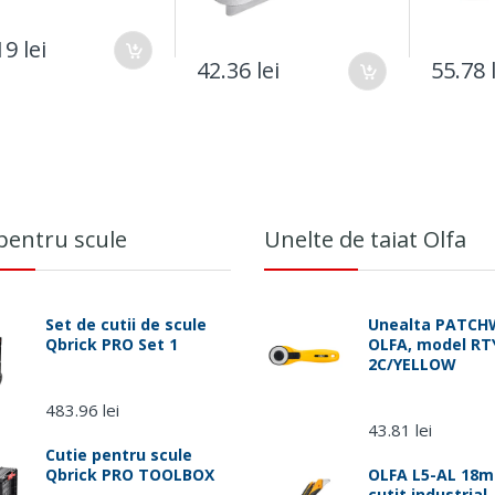
pana in ora 15:
Courier
9 lei
Luni - Joi (comenzi pla
42.36 lei
55.78 
ora 15:00)
Vineri, dupa ora 15
weekend
 pentru scule
Unelte de taiat Olfa
Set de cutii de scule
Unealta PATC
Qbrick PRO Set 1
OLFA, model RT
2C/YELLOW
483.96 lei
43.81 lei
Cutie pentru scule
Qbrick PRO TOOLBOX
OLFA L5-AL 18m
cutit industrial